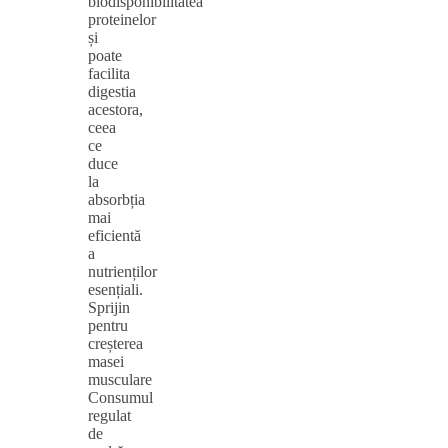
biodisponibilitatea
proteinelor
și
poate
facilita
digestia
acestora,
ceea
ce
duce
la
absorbția
mai
eficientă
a
nutrienților
esențiali.
Sprijin
pentru
creșterea
masei
musculare
Consumul
regulat
de