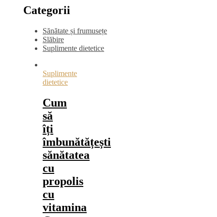
Categorii
Sănătate și frumusețe
Slăbire
Suplimente dietetice
Suplimente
dietetice
Cum
să
îți
îmbunătățești
sănătatea
cu
propolis
cu
vitamina