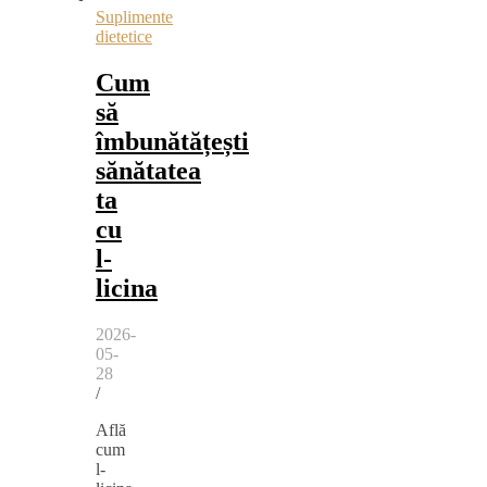
Suplimente
dietetice
Cum
să
îmbunătățești
sănătatea
ta
cu
l-
licina
2026-
05-
28
/
Află
cum
l-