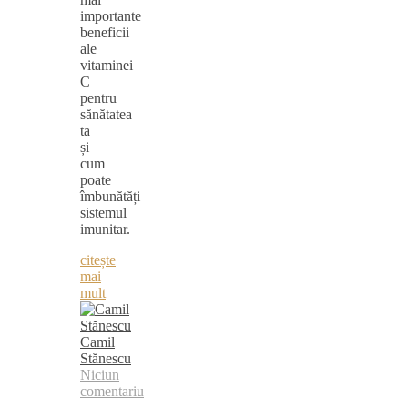
importante
beneficii
ale
vitaminei
C
pentru
sănătatea
ta
și
cum
poate
îmbunătăți
sistemul
imunitar.
citește
mai
mult
Camil
Stănescu
Niciun
comentariu