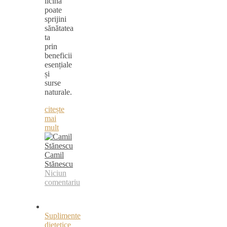
licina
poate
sprijini
sănătatea
ta
prin
beneficii
esențiale
și
surse
naturale.
citește
mai
mult
Camil
Stănescu
Niciun
comentariu
Suplimente
dietetice