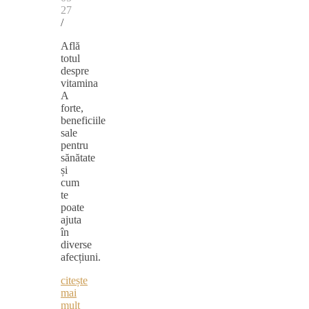
27
/
Află
totul
despre
vitamina
A
forte,
beneficiile
sale
pentru
sănătate
și
cum
te
poate
ajuta
în
diverse
afecțiuni.
citește
mai
mult