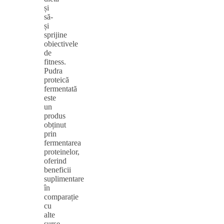
și
să-
și
sprijine
obiectivele
de
fitness.
Pudra
proteică
fermentată
este
un
produs
obținut
prin
fermentarea
proteinelor,
oferind
beneficii
suplimentare
în
comparație
cu
alte
surse