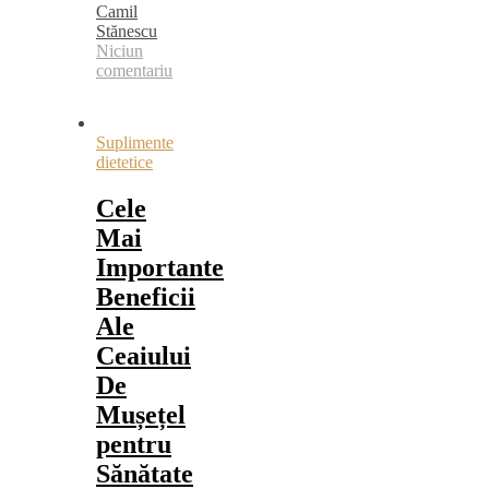
Camil
Stănescu
Niciun
comentariu
Suplimente
dietetice
Cele
Mai
Importante
Beneficii
Ale
Ceaiului
De
Mușețel
pentru
Sănătate