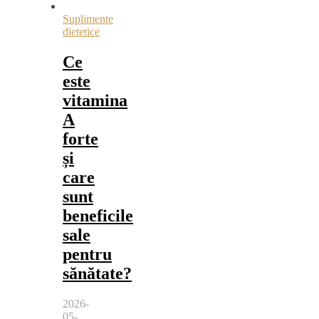
Suplimente
dietetice
Ce
este
vitamina
A
forte
și
care
sunt
beneficile
sale
pentru
sănătate?
2026-
05-