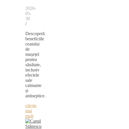
2026-
05-
30
/
Descoperă
beneficiile
ceaiului
de
mușețel
pentru
sănătate,
inclusiv
efectele
sale
calmante
și
antiseptice.
citește
mai
mult