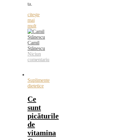
ta.
citește
mai
mult
Camil
Stănescu
Niciun
comentariu
Suplimente
dietetice
Ce
sunt
picăturile
de
vitamina