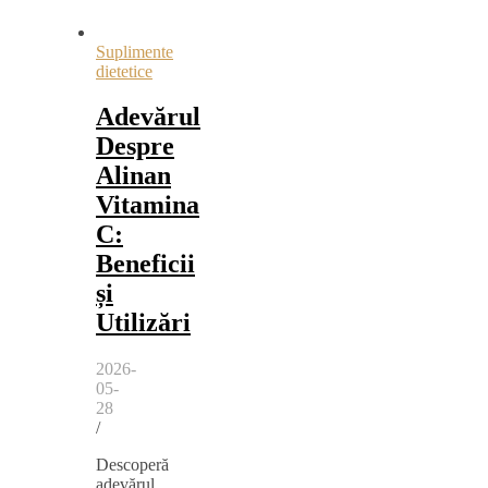
Suplimente
dietetice
Adevărul
Despre
Alinan
Vitamina
C:
Beneficii
și
Utilizări
2026-
05-
28
/
Descoperă
adevărul