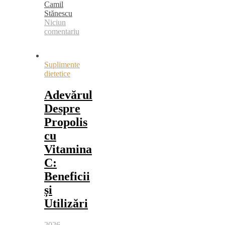
Camil
Stănescu
Niciun
comentariu
Suplimente
dietetice
Adevărul
Despre
Propolis
cu
Vitamina
C:
Beneficii
și
Utilizări
2026-