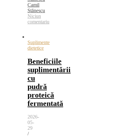
Camil
Stănescu
Niciun
comentariu
Suplimente
dietetice
Beneficiile
suplimentării
cu
pudră
proteică
fermentată
2026-
05-
29
/