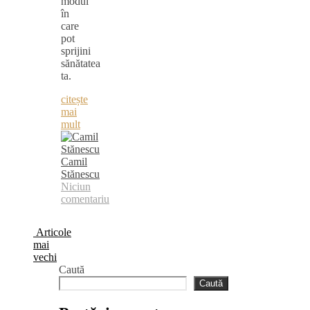
modul
în
care
pot
sprijini
sănătatea
ta.
citește
mai
mult
Camil
Stănescu
Niciun
comentariu
Articole
mai
vechi
Caută
Caută