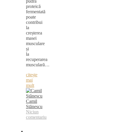
pudră
proteică
fermentată
poate
contribui
la
creșterea
masei
musculare
și
la
recuperarea
musculară…
citește
mai
mult
Camil
Stănescu
Niciun
comentariu