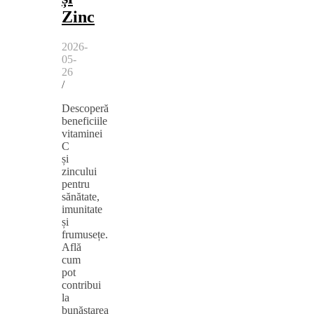
Zinc
2026-
05-
26
/
Descoperă
beneficiile
vitaminei
C
și
zincului
pentru
sănătate,
imunitate
și
frumusețe.
Află
cum
pot
contribui
la
bunăstarea