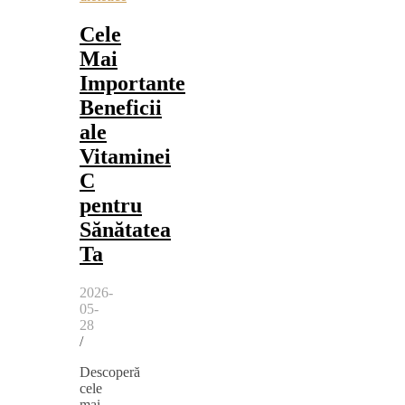
Cele
Mai
Importante
Beneficii
ale
Vitaminei
C
pentru
Sănătatea
Ta
2026-
05-
28
/
Descoperă
cele
mai