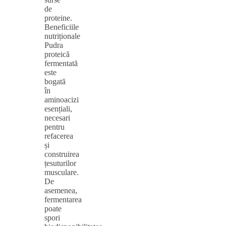
de
proteine.
Beneficiile
nutriționale
Pudra
proteică
fermentată
este
bogată
în
aminoacizi
esențiali,
necesari
pentru
refacerea
și
construirea
țesuturilor
musculare.
De
asemenea,
fermentarea
poate
spori