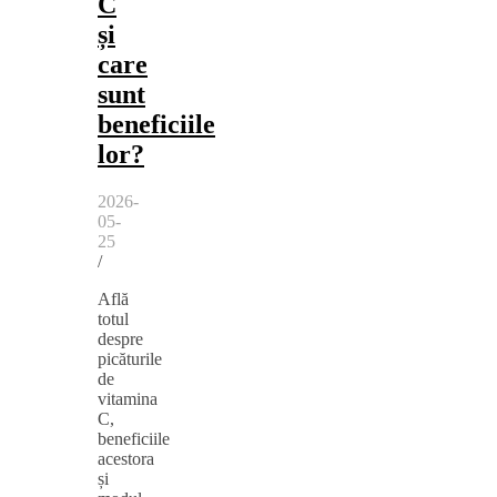
C
și
care
sunt
beneficiile
lor?
2026-
05-
25
/
Află
totul
despre
picăturile
de
vitamina
C,
beneficiile
acestora
și