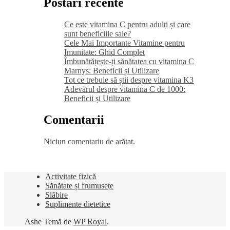
Postări recente
Ce este vitamina C pentru adulți și care
sunt beneficiile sale?
Cele Mai Importante Vitamine pentru
Imunitate: Ghid Complet
Îmbunătățește-ți sănătatea cu vitamina C
Marnys: Beneficii și Utilizare
Tot ce trebuie să știi despre vitamina K3
Adevărul despre vitamina C de 1000:
Beneficii și Utilizare
Comentarii
Niciun comentariu de arătat.
Activitate fizică
Sănătate și frumusețe
Slăbire
Suplimente dietetice
Ashe Temă de
WP Royal
.