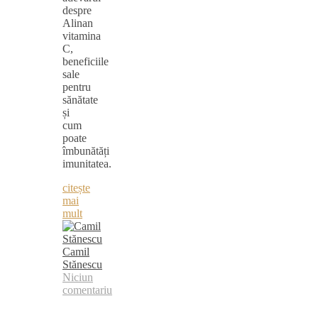
despre
Alinan
vitamina
C,
beneficiile
sale
pentru
sănătate
și
cum
poate
îmbunătăți
imunitatea.
citește
mai
mult
Camil
Stănescu
Niciun
comentariu