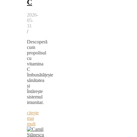
C
2026-
05-
31
/
Descoperă
cum
propolisul
cu
vitamina
C
îmbunătățește
sănătatea
și
întărește
sistemul
imunitar.
citește
mai
mult