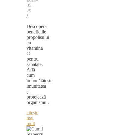
05-
29
/
Descoperă
beneficiile
propolisului
cu
vitamina
C
pentru
sănătate.
Află
cum
îmbunătățește
imunitatea
și
protejează
organismul.
citește
mai
mult