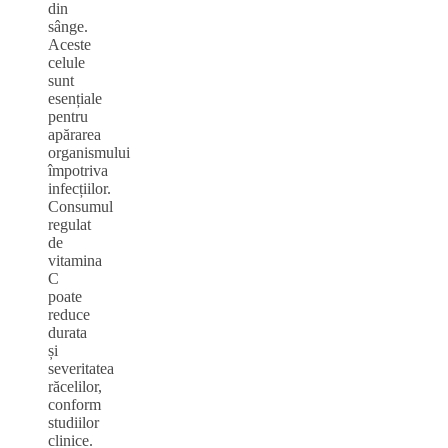
din
sânge.
Aceste
celule
sunt
esențiale
pentru
apărarea
organismului
împotriva
infecțiilor.
Consumul
regulat
de
vitamina
C
poate
reduce
durata
și
severitatea
răcelilor,
conform
studiilor
clinice.