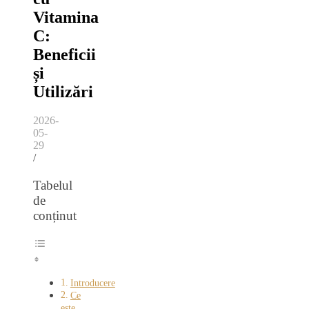
Vitamina
C:
Beneficii
și
Utilizări
2026-
05-
29
/
Tabelul
de
conținut
Introducere
Ce
este