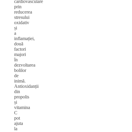
cardiovasculare
prin
reducerea
stresului
oxidativ
și
a
inflamației,
două
factori
majori
în
dezvoltarea
bolilor
de
inimă.
Antioxidanții
din
propolis
și
vitamina
C
pot
ajuta
la