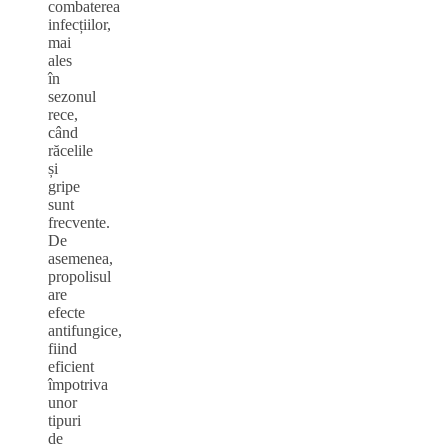
combaterea
infecțiilor,
mai
ales
în
sezonul
rece,
când
răcelile
și
gripe
sunt
frecvente.
De
asemenea,
propolisul
are
efecte
antifungice,
fiind
eficient
împotriva
unor
tipuri
de