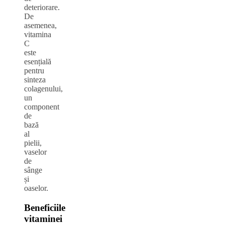
deteriorare.
De
asemenea,
vitamina
C
este
esențială
pentru
sinteza
colagenului,
un
component
de
bază
al
pielii,
vaselor
de
sânge
și
oaselor.
Beneficiile
vitaminei