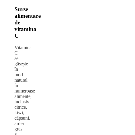
Surse
alimentare
de
vitamina
C
Vitamina
C
se
găsește
în
mod
natural
în
numeroase
alimente,
inclusiv
citrice,
kiwi,
căpșuni,
ardei
gras
și