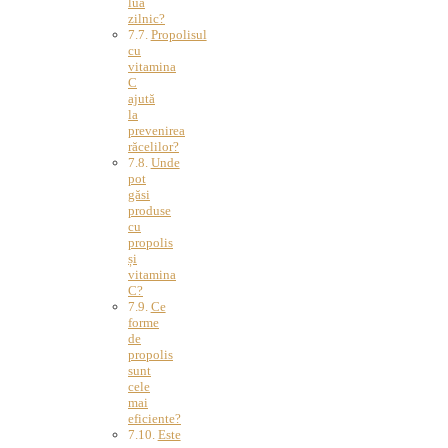
lua
zilnic?
Propolisul
cu
vitamina
C
ajută
la
prevenirea
răcelilor?
Unde
pot
găsi
produse
cu
propolis
și
vitamina
C?
Ce
forme
de
propolis
sunt
cele
mai
eficiente?
Este