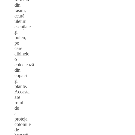
din
rășini,
ceară,
uleiuri
esențiale
și
polen,
pe
care
albinele
o
colectează
din
copaci
și
plante.
Aceasta
are
rolul
de
a
proteja
coloniile
de