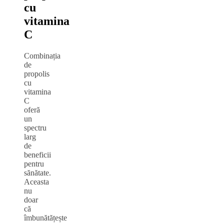
cu
vitamina
C
Combinația
de
propolis
cu
vitamina
C
oferă
un
spectru
larg
de
beneficii
pentru
sănătate.
Aceasta
nu
doar
că
îmbunătățește