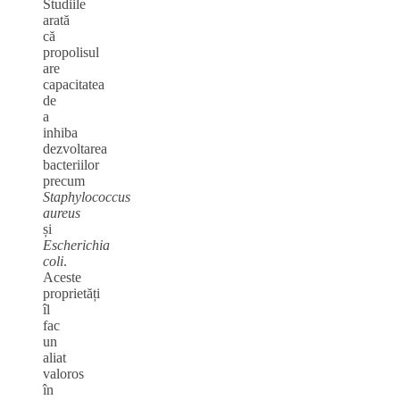
Studiile
arată
că
propolisul
are
capacitatea
de
a
inhiba
dezvoltarea
bacteriilor
precum
Staphylococcus
aureus
și
Escherichia
coli
.
Aceste
proprietăți
îl
fac
un
aliat
valoros
în