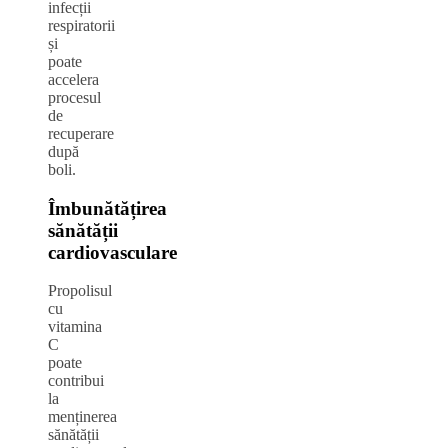
infecții
respiratorii
și
poate
accelera
procesul
de
recuperare
după
boli.
Îmbunătățirea
sănătății
cardiovasculare
Propolisul
cu
vitamina
C
poate
contribui
la
menținerea
sănătății