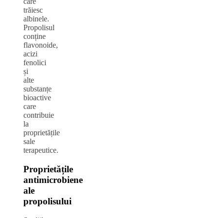
care
trăiesc
albinele.
Propolisul
conține
flavonoide,
acizi
fenolici
și
alte
substanțe
bioactive
care
contribuie
la
proprietățile
sale
terapeutice.
Proprietățile
antimicrobiene
ale
propolisului