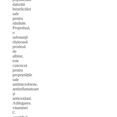
datorită
beneficiilor
sale
pentru
sănătate.
Propolisul,
o
substanță
rășinoasă
produsă
de
albine,
este
cunoscut
pentru
proprietățile
sale
antimicrobiene,
antiinflamatoare
și
antioxidant.
Adăugarea
vitaminei
C