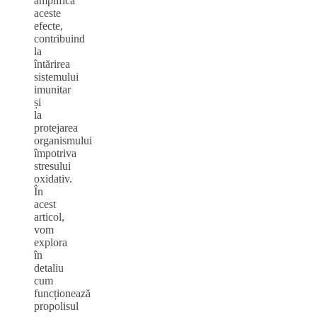
amplifică
aceste
efecte,
contribuind
la
întărirea
sistemului
imunitar
și
la
protejarea
organismului
împotriva
stresului
oxidativ.
În
acest
articol,
vom
explora
în
detaliu
cum
funcționează
propolisul