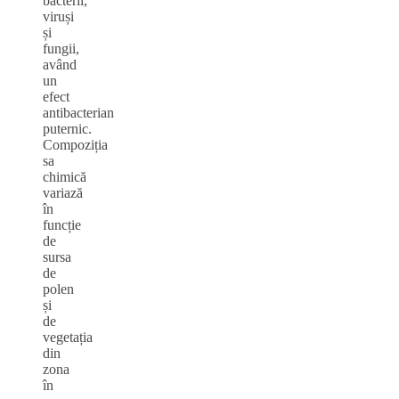
bacterii,
viruși
și
fungii,
având
un
efect
antibacterian
puternic.
Compoziția
sa
chimică
variază
în
funcție
de
sursa
de
polen
și
de
vegetația
din
zona
în