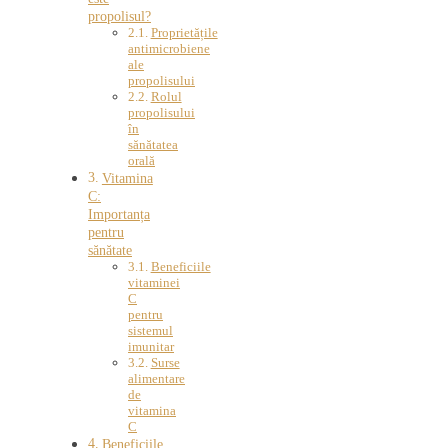
propolisul?
Proprietățile
antimicrobiene
ale
propolisului
Rolul
propolisului
în
sănătatea
orală
Vitamina
C:
Importanța
pentru
sănătate
Beneficiile
vitaminei
C
pentru
sistemul
imunitar
Surse
alimentare
de
vitamina
C
Beneficiile