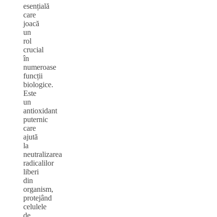
esențială
care
joacă
un
rol
crucial
în
numeroase
funcții
biologice.
Este
un
antioxidant
puternic
care
ajută
la
neutralizarea
radicalilor
liberi
din
organism,
protejând
celulele
de