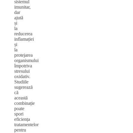
sistemul
imunitar,
dar
ajută
și
la
reducerea
inflamației
și
la
protejarea
organismului
împotriva
stresului
oxidativ.
Studiile
sugerează
că
această
combinație
poate
spori
eficiența
tratamentelor
pentru