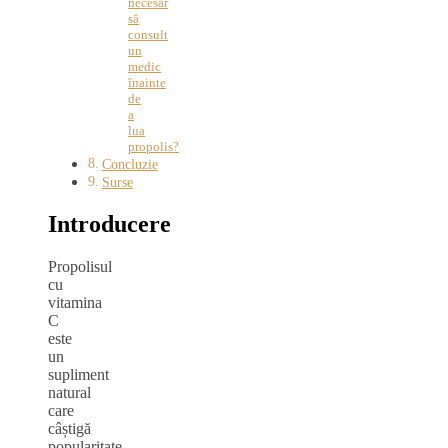
necesar
să
consult
un
medic
înainte
de
a
lua
propolis?
Concluzie
Surse
Introducere
Propolisul
cu
vitamina
C
este
un
supliment
natural
care
câștigă
popularitate