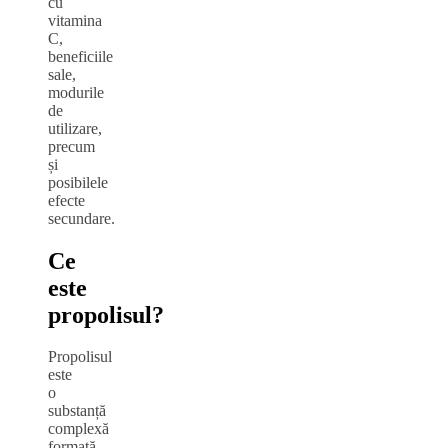
cu
vitamina
C,
beneficiile
sale,
modurile
de
utilizare,
precum
și
posibilele
efecte
secundare.
Ce
este
propolisul?
Propolisul
este
o
substanță
complexă
formată