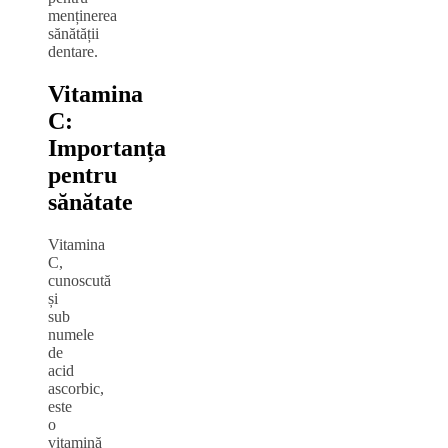
menținerea
sănătății
dentare.
Vitamina
C:
Importanța
pentru
sănătate
Vitamina
C,
cunoscută
și
sub
numele
de
acid
ascorbic,
este
o
vitamină